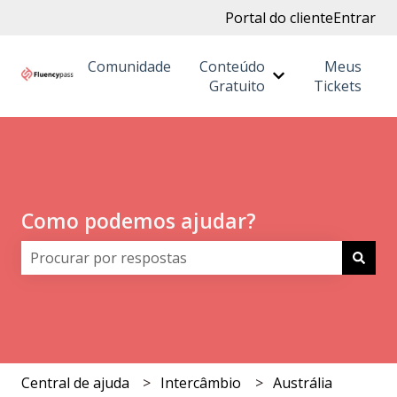
Portal do cliente
Entrar
Comunidade
Conteúdo
Meus
Mostrar submenu
Gratuito
Tickets
Como podemos ajudar?
Não há sugestões porque o campo de pesquisa está 
Central de ajuda
Intercâmbio
Austrália