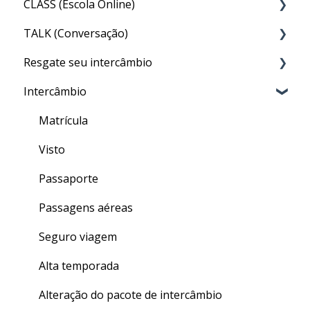
CLASS (Escola Online)
TALK (Conversação)
Acesso ao CLASS
Resgate seu intercâmbio
Conteúdo do CLASS
Por que preciso fazer o TALK?
Intercâmbio
Meu nível no CLASS
Aula particular (PRIVATE TALK)
Resgate
Como fazer as aulas de inglês geral do CLASS
Aula em grupo (GROUP TALK)
Matrícula
Quizzes
Dentro do TALK
Visto
Finalizando seu curso
Crédito de Aulas
Passaporte
Dúvidas gerais
Passagens aéreas
Seguro viagem
Alta temporada
Alteração do pacote de intercâmbio