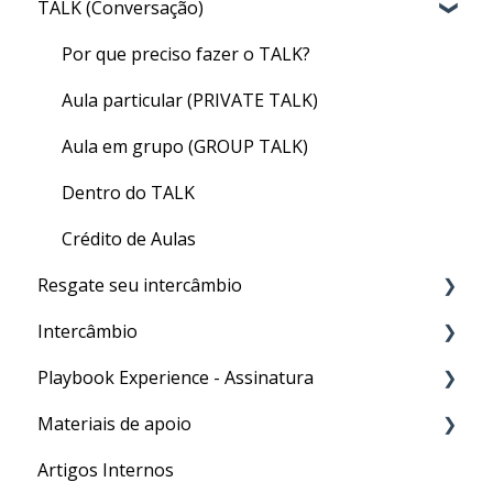
TALK (Conversação)
Acesso ao CLASS
Conteúdo do CLASS
Por que preciso fazer o TALK?
Meu nível no CLASS
Aula particular (PRIVATE TALK)
Como fazer as aulas de inglês geral do CLASS
Aula em grupo (GROUP TALK)
Quizzes
Dentro do TALK
Finalizando seu curso
Crédito de Aulas
Resgate seu intercâmbio
Dúvidas gerais
Intercâmbio
Resgate
Playbook Experience - Assinatura
Matrícula
Materiais de apoio
Visto
Processos
Artigos Internos
Passaporte
Para o seu Intercâmbio