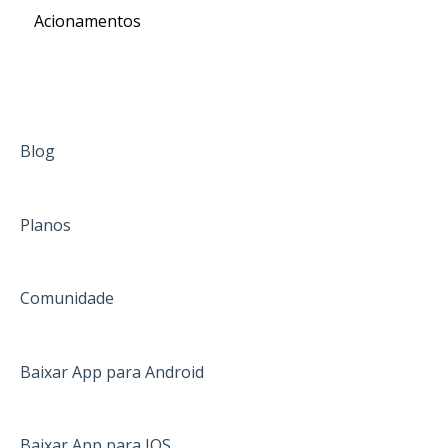
Acionamentos
Passagens aéreas
Seguro viagem
Alta temporada
Alteração do pacote de intercâmbio
Blog
Pré-embarque
Planos
Pagamento
Já embarquei
Comunidade
Informações gerais
África do Sul
Baixar App para Android
Austrália
Canadá
Baixar App para IOS