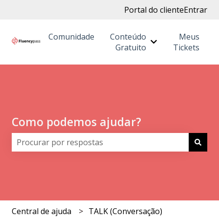
Portal do cliente
Entrar
Comunidade
Conteúdo
Meus
Mostrar submenu
Gratuito
Tickets
Como podemos ajudar?
Não há sugestões porque o campo de pesquisa está 
Central de ajuda
TALK (Conversação)