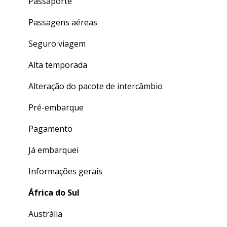
Finalizando seu curso
Crédito de Aulas
Passaporte
Dúvidas gerais
Passagens aéreas
Seguro viagem
Alta temporada
Alteração do pacote de intercâmbio
Pré-embarque
Pagamento
Já embarquei
Informações gerais
África do Sul
Austrália