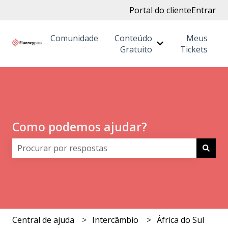
Portal do cliente
Entrar
Comunidade
Conteúdo
Meus
Mostrar submenu
Gratuito
Tickets
Como podemos ajudar?
Não há sugestões porque o campo de pesquisa está 
Central de ajuda
Intercâmbio
África do Sul