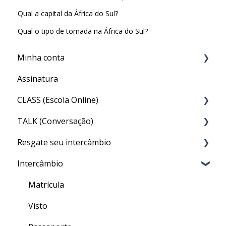
Qual a capital da África do Sul?
Qual o tipo de tomada na África do Sul?
Minha conta
Assinatura
Minha Conta
CLASS (Escola Online)
TALK (Conversação)
Acesso ao CLASS
Resgate seu intercâmbio
Conteúdo do CLASS
Por que preciso fazer o TALK?
Intercâmbio
Meu nível no CLASS
Aula particular (PRIVATE TALK)
Resgate
Como fazer as aulas de inglês geral do CLASS
Aula em grupo (GROUP TALK)
Matrícula
Quizzes
Dentro do TALK
Visto