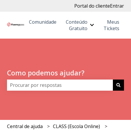
Portal do cliente
Entrar
Comunidade
Conteúdo
Meus
Mostrar submenu
Gratuito
Tickets
Como podemos ajudar?
Não há sugestões porque o campo de pesquisa está 
Central de ajuda
CLASS (Escola Online)