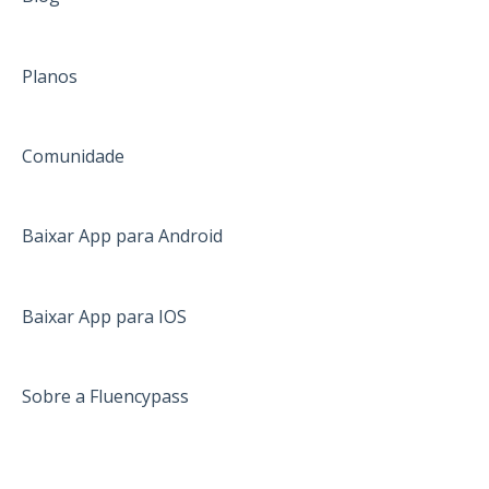
Pré-embarque
Planos
Pagamento
Já embarquei
Comunidade
Informações gerais
África do Sul
Baixar App para Android
Austrália
Canadá
Baixar App para IOS
Inglaterra
Sobre a Fluencypass
Irlanda
Estados Unidos