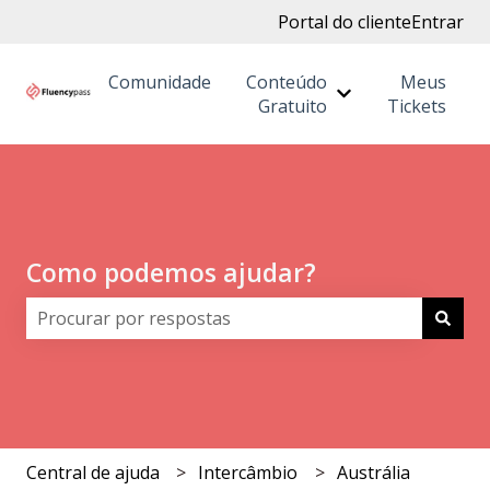
Portal do cliente
Entrar
Comunidade
Conteúdo
Meus
Mostrar submenu
Gratuito
Tickets
Como podemos ajudar?
Não há sugestões porque o campo de pesquisa está 
Central de ajuda
Intercâmbio
Austrália