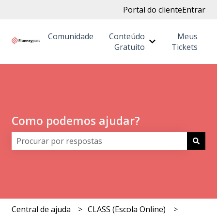
Portal do cliente
Entrar
Comunidade
Conteúdo
Meus
Mostrar submenu
Gratuito
Tickets
Como podemos ajudar?
Não há sugestões porque o campo de pesquisa está 
Central de ajuda
CLASS (Escola Online)