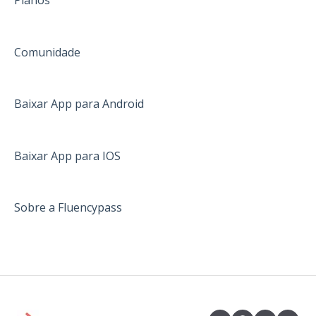
Planos
Pagamento
Já embarquei
Comunidade
Informações gerais
África do Sul
Baixar App para Android
Austrália
Canadá
Baixar App para IOS
Inglaterra
Sobre a Fluencypass
Irlanda
Estados Unidos
Malta
Nova Zelândia