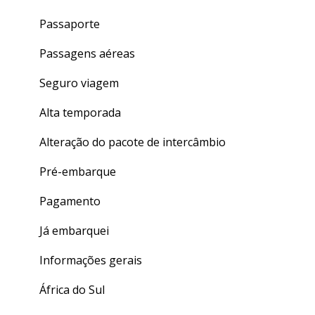
Finalizando seu curso
Crédito de Aulas
Passaporte
Dúvidas gerais
Passagens aéreas
Seguro viagem
Alta temporada
Alteração do pacote de intercâmbio
Pré-embarque
Pagamento
Já embarquei
Informações gerais
África do Sul