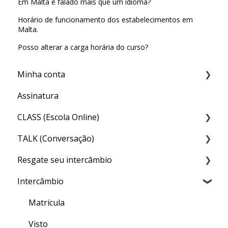
Em Malta é falado mais que um idioma?
Horário de funcionamento dos estabelecimentos em
Malta.
Posso alterar a carga horária do curso?
Minha conta
Assinatura
Minha Conta
CLASS (Escola Online)
TALK (Conversação)
Acesso ao CLASS
Resgate seu intercâmbio
Conteúdo do CLASS
Por que preciso fazer o TALK?
Intercâmbio
Meu nível no CLASS
Aula particular (PRIVATE TALK)
Resgate
Como fazer as aulas de inglês geral do CLASS
Aula em grupo (GROUP TALK)
Matrícula
Quizzes
Dentro do TALK
Visto