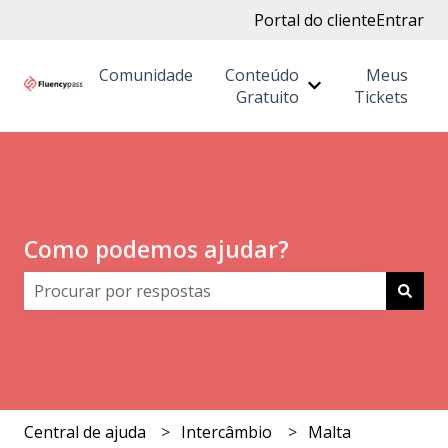
Portal do cliente
Entrar
Comunidade
Conteúdo
Meus
Mostrar submenu
Gratuito
Tickets
Como podemos ajudar?
Não há sugestões porque o campo de pesquisa está 
Central de ajuda
Intercâmbio
Malta