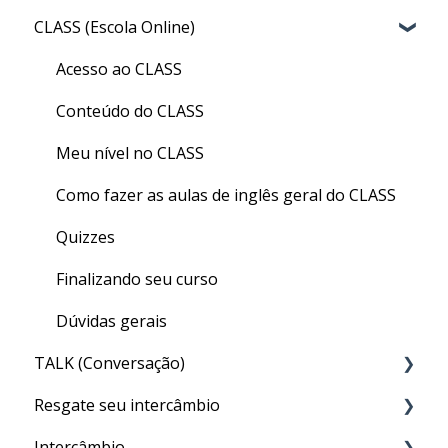
CLASS (Escola Online)
Acesso ao CLASS
Conteúdo do CLASS
Meu nível no CLASS
Como fazer as aulas de inglês geral do CLASS
Quizzes
Finalizando seu curso
Dúvidas gerais
TALK (Conversação)
Resgate seu intercâmbio
Por que preciso fazer o TALK?
Intercâmbio
Aula particular (PRIVATE TALK)
Resgate