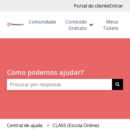
Portal do cliente
Entrar
Comunidade
Conteúdo
Meus
Mostrar submenu
Gratuito
Tickets
Como podemos ajudar?
Não há sugestões porque o campo de pesquisa está 
Central de ajuda
CLASS (Escola Online)