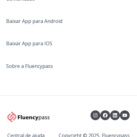
Informações gerais
África do Sul
Baixar App para Android
Austrália
Canadá
Baixar App para IOS
Inglaterra
Sobre a Fluencypass
Irlanda
Estados Unidos
Malta
Nova Zelândia
Escócia
Plataforma
Central de ajuda
Copyright © 2025, Fluencypass