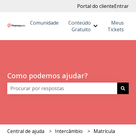
Portal do cliente
Entrar
Comunidade
Conteúdo
Meus
Mostrar submenu
Gratuito
Tickets
Como podemos ajudar?
Não há sugestões porque o campo de pesquisa está 
Central de ajuda
Intercâmbio
Matrícula