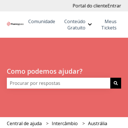
Portal do cliente
Entrar
Comunidade
Conteúdo
Meus
Mostrar submenu
Gratuito
Tickets
Como podemos ajudar?
Não há sugestões porque o campo de pesquisa está 
Central de ajuda
Intercâmbio
Austrália