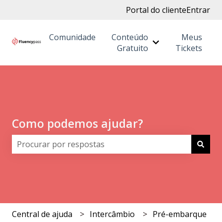
Portal do cliente
Entrar
Comunidade
Conteúdo
Meus
Mostrar submenu
Gratuito
Tickets
Como podemos ajudar?
Não há sugestões porque o campo de pesquisa está 
Central de ajuda
Intercâmbio
Pré-embarque