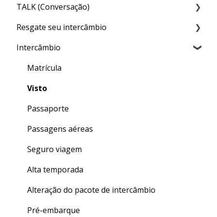
TALK (Conversação)
Acesso ao CLASS
Resgate seu intercâmbio
Conteúdo do CLASS
Por que preciso fazer o TALK?
Intercâmbio
Meu nível no CLASS
Aula particular (PRIVATE TALK)
Resgate
Como fazer as aulas de inglês geral do CLASS
Aula em grupo (GROUP TALK)
Matrícula
Quizzes
Dentro do TALK
Visto
Finalizando seu curso
Crédito de Aulas
Passaporte
Dúvidas gerais
Passagens aéreas
Seguro viagem
Alta temporada
Alteração do pacote de intercâmbio
Pré-embarque