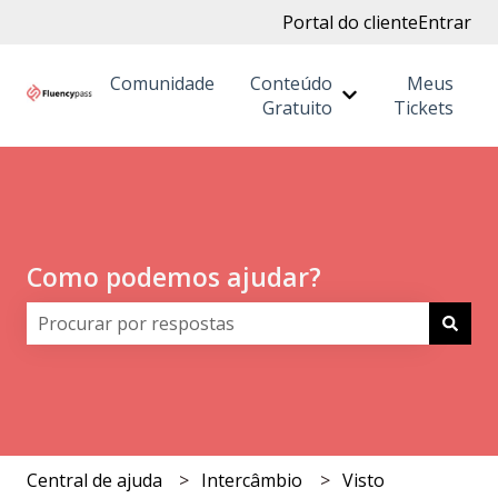
Portal do cliente
Entrar
Comunidade
Conteúdo
Meus
Mostrar submenu
Gratuito
Tickets
Como podemos ajudar?
Não há sugestões porque o campo de pesquisa está 
Central de ajuda
Intercâmbio
Visto