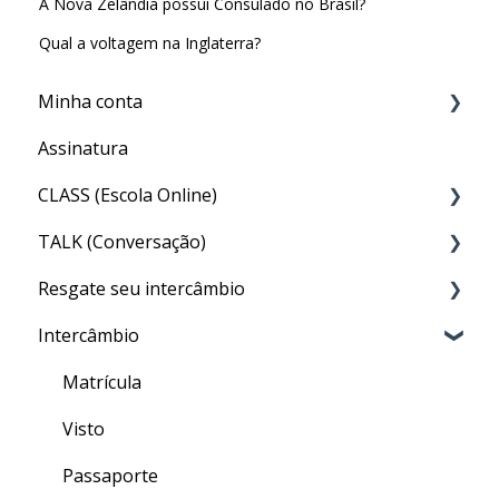
A Nova Zelândia possui Consulado no Brasil?
Qual a voltagem na Inglaterra?
Minha conta
Assinatura
Minha Conta
CLASS (Escola Online)
TALK (Conversação)
Acesso ao CLASS
Resgate seu intercâmbio
Conteúdo do CLASS
Por que preciso fazer o TALK?
Intercâmbio
Meu nível no CLASS
Aula particular (PRIVATE TALK)
Resgate
Como fazer as aulas de inglês geral do CLASS
Aula em grupo (GROUP TALK)
Matrícula
Quizzes
Dentro do TALK
Visto
Finalizando seu curso
Crédito de Aulas
Passaporte