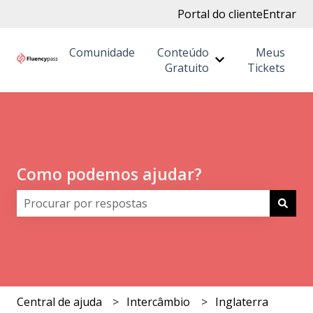
Portal do cliente
Entrar
Comunidade
Conteúdo
Meus
Mostrar submenu
Gratuito
Tickets
Como podemos ajudar?
Não há sugestões porque o campo de pesquisa está 
Central de ajuda
Intercâmbio
Inglaterra