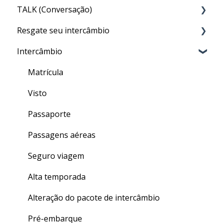
TALK (Conversação)
Acesso ao CLASS
Resgate seu intercâmbio
Conteúdo do CLASS
Por que preciso fazer o TALK?
Intercâmbio
Meu nível no CLASS
Aula particular (PRIVATE TALK)
Resgate
Como fazer as aulas de inglês geral do CLASS
Aula em grupo (GROUP TALK)
Matrícula
Quizzes
Dentro do TALK
Visto
Finalizando seu curso
Crédito de Aulas
Passaporte
Dúvidas gerais
Passagens aéreas
Seguro viagem
Alta temporada
Alteração do pacote de intercâmbio
Pré-embarque