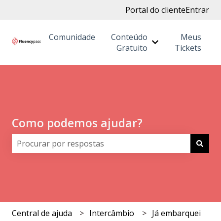
Portal do cliente
Entrar
Comunidade
Conteúdo
Meus
Mostrar submenu
Gratuito
Tickets
Como podemos ajudar?
Não há sugestões porque o campo de pesquisa está 
Central de ajuda
Intercâmbio
Já embarquei