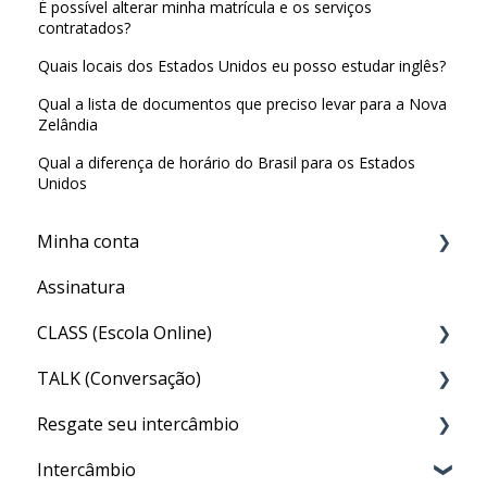
É possível alterar minha matrícula e os serviços
contratados?
Quais locais dos Estados Unidos eu posso estudar inglês?
Qual a lista de documentos que preciso levar para a Nova
Zelândia
Qual a diferença de horário do Brasil para os Estados
Unidos
Minha conta
Assinatura
Minha Conta
CLASS (Escola Online)
TALK (Conversação)
Acesso ao CLASS
Resgate seu intercâmbio
Conteúdo do CLASS
Por que preciso fazer o TALK?
Intercâmbio
Meu nível no CLASS
Aula particular (PRIVATE TALK)
Resgate