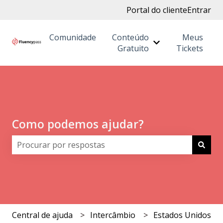
Portal do cliente
Entrar
Comunidade
Conteúdo
Meus
Mostrar submenu
Gratuito
Tickets
Como podemos ajudar?
Não há sugestões porque o campo de pesquisa está 
Central de ajuda
Intercâmbio
Estados Unidos