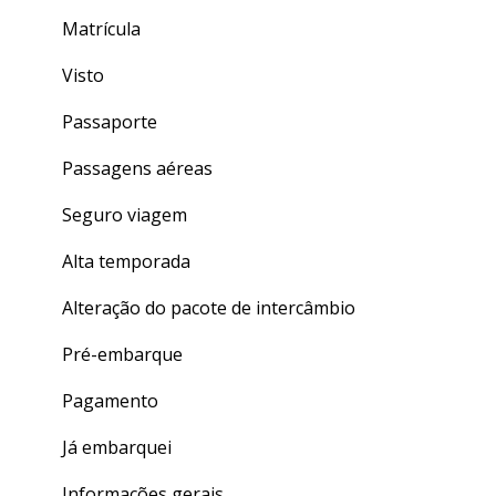
Como fazer as aulas de inglês geral do CLASS
Aula em grupo (GROUP TALK)
Matrícula
Quizzes
Dentro do TALK
Visto
Finalizando seu curso
Crédito de Aulas
Passaporte
Dúvidas gerais
Passagens aéreas
Seguro viagem
Alta temporada
Alteração do pacote de intercâmbio
Pré-embarque
Pagamento
Já embarquei
Informações gerais