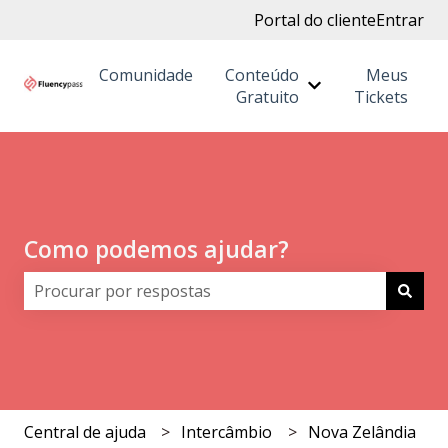
Portal do cliente
Entrar
Comunidade
Conteúdo
Meus
Mostrar submenu
Gratuito
Tickets
Como podemos ajudar?
Não há sugestões porque o campo de pesquisa está 
Central de ajuda
Intercâmbio
Nova Zelândia