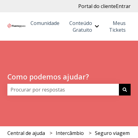
Portal do cliente
Entrar
Comunidade
Conteúdo
Meus
Mostrar submenu
Gratuito
Tickets
Como podemos ajudar?
Não há sugestões porque o campo de pesquisa está 
Central de ajuda
Intercâmbio
Seguro viagem