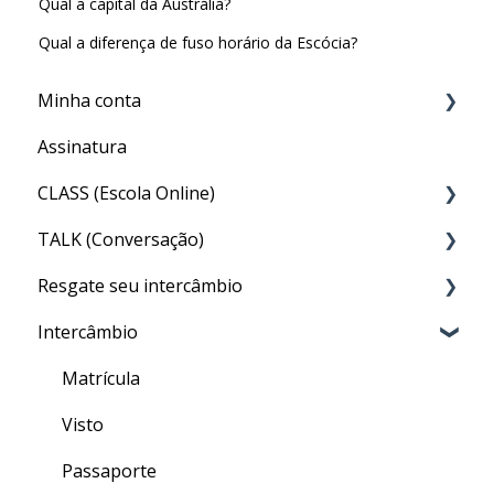
Qual a capital da Austrália?
Qual a diferença de fuso horário da Escócia?
Minha conta
Assinatura
Minha Conta
CLASS (Escola Online)
TALK (Conversação)
Acesso ao CLASS
Resgate seu intercâmbio
Conteúdo do CLASS
Por que preciso fazer o TALK?
Intercâmbio
Meu nível no CLASS
Aula particular (PRIVATE TALK)
Resgate
Como fazer as aulas de inglês geral do CLASS
Aula em grupo (GROUP TALK)
Matrícula
Quizzes
Dentro do TALK
Visto
Finalizando seu curso
Crédito de Aulas
Passaporte