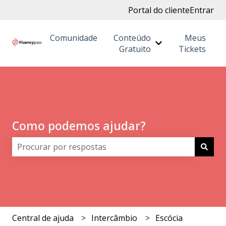
Portal do cliente
Entrar
Comunidade
Conteúdo
Meus
Mostrar submenu
Gratuito
Tickets
Como podemos ajudar?
Não há sugestões porque o campo de pesquisa está 
Central de ajuda
Intercâmbio
Escócia