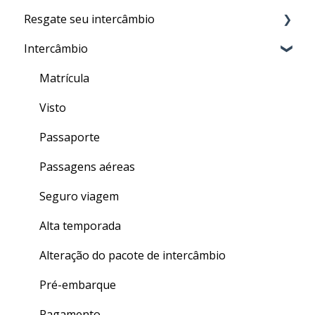
Resgate seu intercâmbio
Conteúdo do CLASS
Por que preciso fazer o TALK?
Intercâmbio
Meu nível no CLASS
Aula particular (PRIVATE TALK)
Resgate
Como fazer as aulas de inglês geral do CLASS
Aula em grupo (GROUP TALK)
Matrícula
Quizzes
Dentro do TALK
Visto
Finalizando seu curso
Crédito de Aulas
Passaporte
Dúvidas gerais
Passagens aéreas
Seguro viagem
Alta temporada
Alteração do pacote de intercâmbio
Pré-embarque
Pagamento