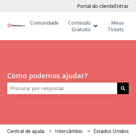
Portal do cliente
Entrar
Comunidade
Conteúdo
Meus
Mostrar submenu
Gratuito
Tickets
Como podemos ajudar?
Não há sugestões porque o campo de pesquisa está 
Central de ajuda
Intercâmbio
Estados Unidos