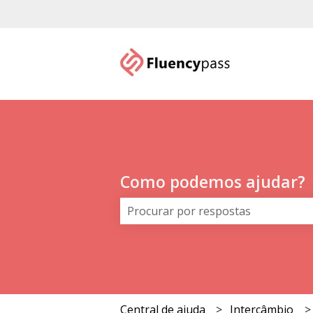
Como podemos ajudar?
Não há sugestões porque o campo
Central de ajuda
Intercâmbio