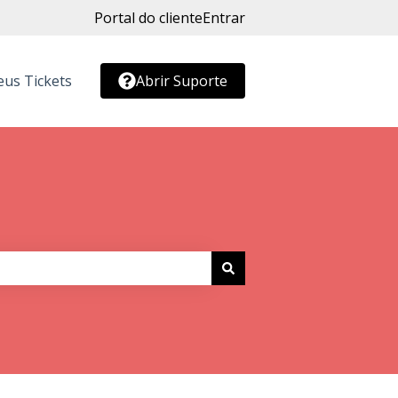
Portal do cliente
Entrar
us Tickets
Abrir Suporte
r submenu para Conteúdo Gratuito