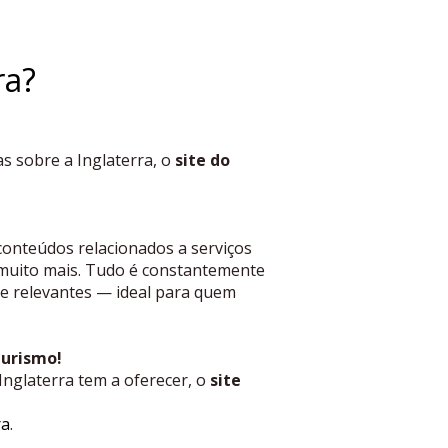
ra?
as sobre a Inglaterra, o
site do
conteúdos relacionados a serviços
 e muito mais. Tudo é constantemente
 e relevantes — ideal para quem
turismo!
nglaterra tem a oferecer, o
site
ra
.