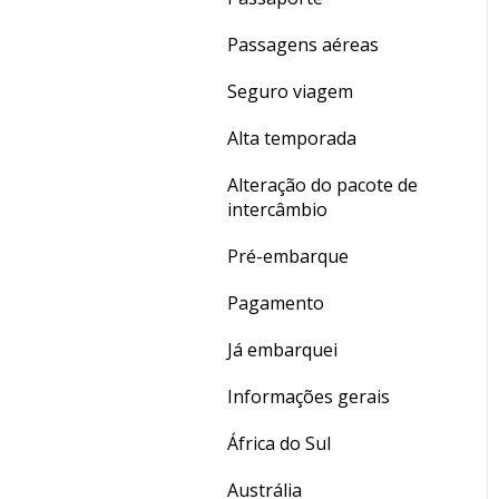
Dúvidas gerais
Passagens aéreas
Crédito de Aulas
Seguro viagem
Alta temporada
Alteração do pacote de
intercâmbio
Pré-embarque
Pagamento
Já embarquei
Informações gerais
África do Sul
Austrália