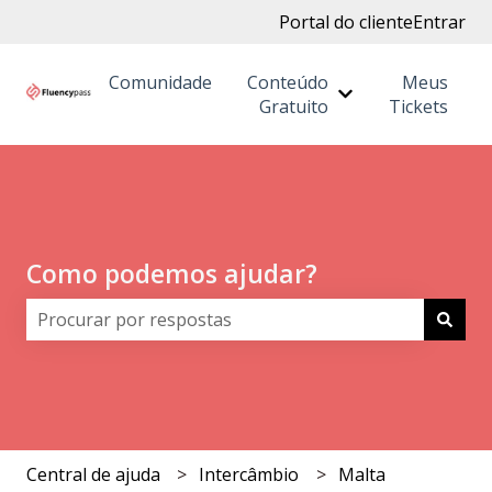
Portal do cliente
Entrar
Comunidade
Conteúdo
Meus
Mostrar submenu
Gratuito
Tickets
Como podemos ajudar?
Não há sugestões porque o campo de pesquisa está 
Central de ajuda
Intercâmbio
Malta