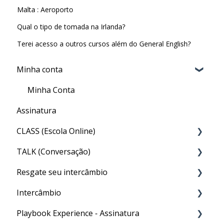
Malta : Aeroporto
Qual o tipo de tomada na Irlanda?
Terei acesso a outros cursos além do General English?
Minha conta
Minha Conta
Assinatura
CLASS (Escola Online)
TALK (Conversação)
Acesso ao CLASS
Resgate seu intercâmbio
Conteúdo do CLASS
Por que preciso fazer o TALK?
Intercâmbio
Meu nível no CLASS
Aula particular (PRIVATE TALK)
Resgate
Playbook Experience - Assinatura
Como fazer as aulas de inglês geral do CLASS
Aula em grupo (GROUP TALK)
Matrícula