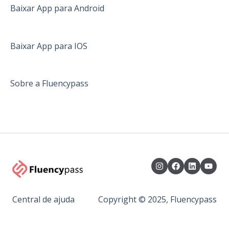
África do Sul
Baixar App para Android
Austrália
Canadá
Baixar App para IOS
Inglaterra
Sobre a Fluencypass
Irlanda
Estados Unidos
Malta
Nova Zelândia
Escócia
Plataforma
Central de ajuda
Copyright © 2025, Fluencypass
Cancelamento