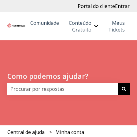
Portal do cliente
Entrar
Comunidade
Conteúdo
Meus
Mostrar submenu
Gratuito
Tickets
Como podemos ajudar?
Não há sugestões porque o campo de pesquisa está 
Central de ajuda
Minha conta