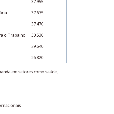
37.955
ária
37.675
37.470
ara o Trabalho
33.530
29.640
26.820
emanda em setores como saúde,
ternacionais