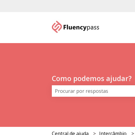
Como podemos ajudar?
Não há sugestões porque o campo
Central de ajuda
Intercâmbio