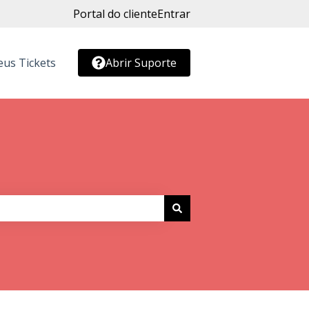
Portal do cliente
Entrar
us Tickets
Abrir Suporte
r submenu para Conteúdo Gratuito