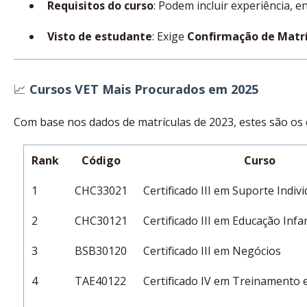
Requisitos do curso
: Podem incluir experiência, en
Visto de estudante
: Exige
Confirmação de Matrí
📈
Cursos VET Mais Procurados em 2025
Com base nos dados de matrículas de 2023, estes são os
Rank
Código
Curso
1
CHC33021
Certificado III em Suporte Indivi
2
CHC30121
Certificado III em Educação Infan
3
BSB30120
Certificado III em Negócios
4
TAE40122
Certificado IV em Treinamento e