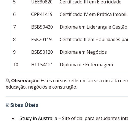
5
UEE30820
Certificado III em Eletricidade
6
CPP41419
Certificado IV em Prática Imobili
7
BSB50420
Diploma em Liderança e Gestão
8
FSK20119
Certificado II em Habilidades p
9
BSB50120
Diploma em Negócios
10
HLT54121
Diploma de Enfermagem
🔍
Observação:
Estes cursos refletem áreas com alta d
educação, negócios e construção.
🌐
Sites Úteis
Study in Australia
– Site oficial para estudantes in