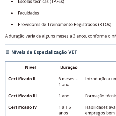
Escolas técnicas (TAFEs)
Faculdades
Provedores de Treinamento Registrados (RTOs)
A duração varia de alguns meses a 3 anos, conforme o níve
📘
Níveis de Especialização VET
Nível
Duração
Certificado II
6 meses –
Introdução a um
1 ano
Certificado III
1 ano
Formação técnic
Certificado IV
1 a 1,5
Habilidades ava
anos
empregos bem 