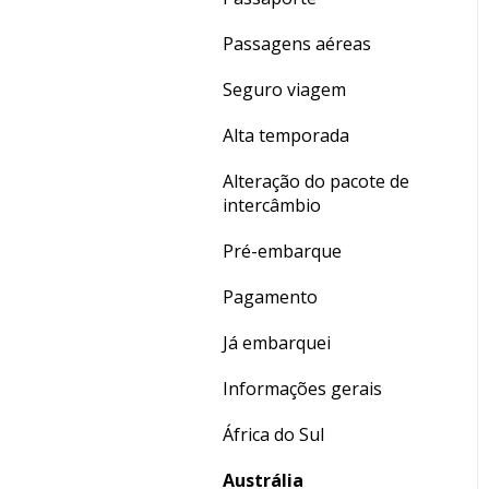
Dúvidas gerais
Passagens aéreas
Crédito de Aulas
Seguro viagem
Alta temporada
Alteração do pacote de
intercâmbio
Pré-embarque
Pagamento
Já embarquei
Informações gerais
África do Sul
Austrália