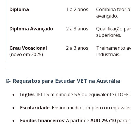
Diploma
1 a 2 anos
Combina teoria 
avançado.
Diploma Avançado
2 a 3 anos
Qualificação pa
superiores.
Grau Vocacional
2 a 3 anos
Treinamento av
(novo em 2025)
industriais.
📝
Requisitos para Estudar VET na Austrália
Inglês
: IELTS mínimo de 5.5 ou equivalente (TOEFL
Escolaridade
: Ensino médio completo ou equivalen
Fundos financeiros
: A partir de
AUD 29.710
para c