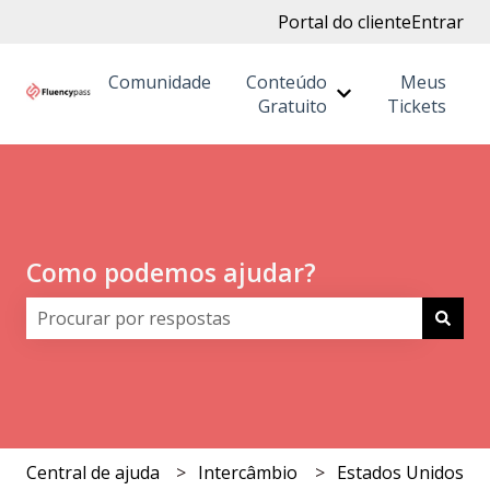
Portal do cliente
Entrar
Comunidade
Conteúdo
Meus
Mostrar submenu
Gratuito
Tickets
Como podemos ajudar?
Não há sugestões porque o campo de pesquisa está 
Central de ajuda
Intercâmbio
Estados Unidos