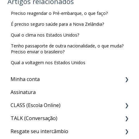
Artigos relacionados
Preciso reagendar o Pré-embarque, o que faço?
É preciso seguro saúde para a Nova Zelândia?
Qual o clima nos Estados Unidos?
Tenho passaporte de outra nacionalidade, o que muda?
Preciso enviar o brasileiro?
Qual a voltagem nos Estados Unidos
Minha conta
Assinatura
Minha Conta
CLASS (Escola Online)
TALK (Conversação)
Acesso ao CLASS
Resgate seu intercâmbio
Conteúdo do CLASS
Por que preciso fazer o TALK?