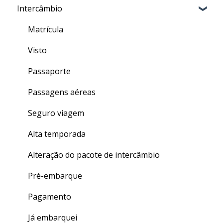
Intercâmbio
Meu nível no CLASS
Aula particular (PRIVATE TALK)
Resgate
Como fazer as aulas de inglês geral do CLASS
Aula em grupo (GROUP TALK)
Matrícula
Quizzes
Dentro do TALK
Visto
Finalizando seu curso
Crédito de Aulas
Passaporte
Dúvidas gerais
Passagens aéreas
Seguro viagem
Alta temporada
Alteração do pacote de intercâmbio
Pré-embarque
Pagamento
Já embarquei