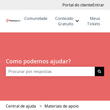
Portal do cliente
Entrar
Comunidade
Conteúdo
Meus
Mostrar submenu
Gratuito
Tickets
Como podemos ajudar?
Não há sugestões porque o campo de pesquisa está 
Central de ajuda
Materiais de apoio