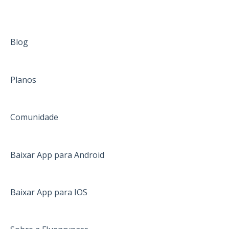
Alteração do pacote de intercâmbio
Pré-embarque
Blog
Pagamento
Planos
Já embarquei
Informações gerais
Comunidade
África do Sul
Austrália
Baixar App para Android
Canadá
Inglaterra
Baixar App para IOS
Irlanda