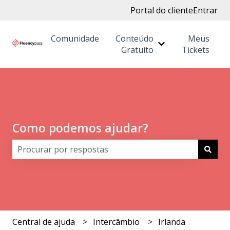
Portal do cliente
Entrar
Comunidade
Conteúdo
Meus
Mostrar submenu
Gratuito
Tickets
Como podemos ajudar?
Não há sugestões porque o campo de pesquisa está 
Central de ajuda
Intercâmbio
Irlanda