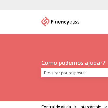
Como podemos ajudar?
Não há sugestões porque o campo
Central de ajuda
Intercâmbio