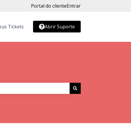
Portal do cliente
Entrar
us Tickets
Abrir Suporte
r submenu para Conteúdo Gratuito