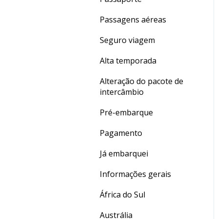
Dúvidas gerais
Passagens aéreas
Crédito de Aulas
Seguro viagem
Alta temporada
Alteração do pacote de
intercâmbio
Pré-embarque
Pagamento
Já embarquei
Informações gerais
África do Sul
Austrália